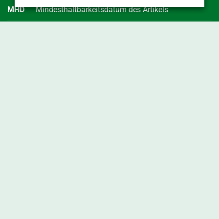
MHD
Mindesthaltbarkeitsdatum des Artikels
RLZ
Haltbarkeitszeit in Tagen bei Lieferung der Ware
vac.
vakuumiert
Geschützte geografische Angabe (g.g.A.)
Enge Verbindung der landwirtschaftlichen Erzeugnisse und
Lebensmittel mit dem Herkunftsgebiet. Mindestens eine der
Produktionsstufen - also Erzeugung, Verarbeitung oder