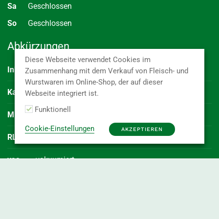
Sa
Geschlossen
So
Geschlossen
Abkürzungen
Diese Webseite verwendet Cookies im
Inhalt
Kaliber
(Durchmesser der Ware)
Zusammenhang mit dem Verkauf von Fleisch- und
Wurstwaren im Online-Shop, der auf dieser
Kal.
Menge je E2 Kiste oder Karton
Webseite integriert ist.
Funktionell
MHD
Mindesthaltbarkeitsdatum des Artikels
Cookie-Einstellungen
AKZEPTIEREN
RLZ
Haltbarkeitszeit in Tagen bei Lieferung der Ware
vac.
vakuumiert