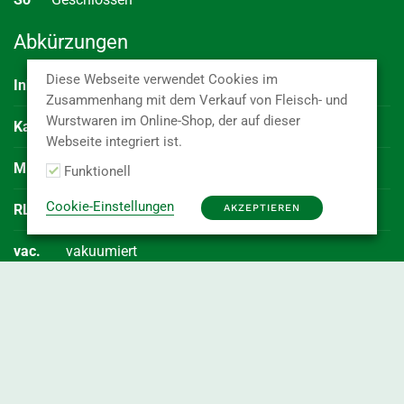
Abkürzungen
Diese Webseite verwendet Cookies im
Inhalt
Kaliber
(Durchmesser der Ware)
Zusammenhang mit dem Verkauf von Fleisch- und
Wurstwaren im Online-Shop, der auf dieser
Kal.
Menge je E2 Kiste oder Karton
Webseite integriert ist.
MHD
Mindesthaltbarkeitsdatum des Artikels
Funktionell
Cookie-Einstellungen
RLZ
Haltbarkeitszeit in Tagen bei Lieferung der Ware
AKZEPTIEREN
vac.
vakuumiert