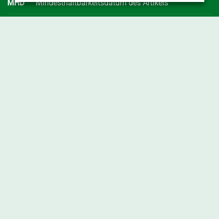
MHD
Mindesthaltbarkeitsdatum des Artikels
RLZ
Haltbarkeitszeit in Tagen bei Lieferung der Ware
vac.
vakuumiert
Geschützte geografische Angabe (g.g.A.)
Enge Verbindung der landwirtschaftlichen Erzeugnisse und
Lebensmittel mit dem Herkunftsgebiet. Mindestens eine der
Produktionsstufen - also Erzeugung, Verarbeitung oder