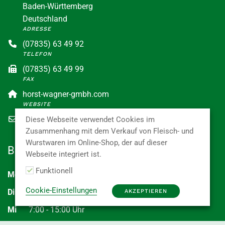
Baden-Württemberg
Deutschland
ADRESSE
(07835) 63 49 92
TELEFON
(07835) 63 49 99
FAX
horst-wagner-gmbh.com
WEBSITE
info@horst-wagner-gmbh.com
Diese Webseite verwendet Cookies im
E-MAIL
Zusammenhang mit dem Verkauf von Fleisch- und
Wurstwaren im Online-Shop, der auf dieser
Bürozeiten
Webseite integriert ist.
Funktionell
Mo
7:00 - 15:00 Uhr
Cookie-Einstellungen
Di
7:00 - 15:00 Uhr
AKZEPTIEREN
Mi
7:00 - 15:00 Uhr