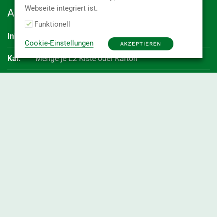
Webseite integriert ist.
Abkürzungen
Funktionell
Inhalt
Kaliber
(Durchmesser der Ware)
Cookie-Einstellungen
AKZEPTIEREN
Kal.
Menge je E2 Kiste oder Karton
MHD
Mindesthaltbarkeitsdatum des Artikels
RLZ
Haltbarkeitszeit in Tagen bei Lieferung der Ware
vac.
vakuumiert