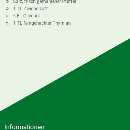
Salz, frisch gemahlener Pfeffer
1 TL Zwiebelsaft
5 EL Olivenöl
1 TL feingehackter Thymian
Informationen