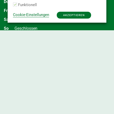
Do
7:00 - 15:00 Uhr
Funktionell
Fr
7:00 - 15:00 Uhr
Cookie-Einstellungen
AKZEPTIEREN
Sa
Geschlossen
So
Geschlossen
Abkürzungen
Inhalt
Kaliber
(Durchmesser der Ware)
Kal.
Menge je E2 Kiste oder Karton
MHD
Mindesthaltbarkeitsdatum des Artikels
RLZ
Haltbarkeitszeit in Tagen bei Lieferung der Ware
vac.
vakuumiert